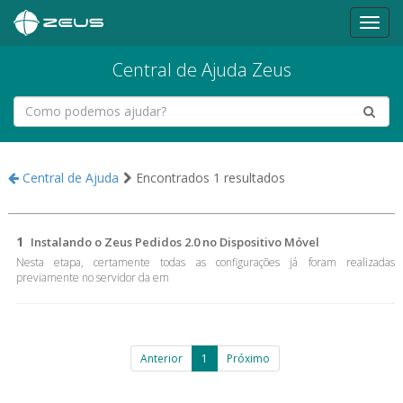
Central de Ajuda Zeus
Central de Ajuda
Encontrados 1 resultados
1
Instalando o Zeus Pedidos 2.0 no Dispositivo Móvel
Nesta etapa, certamente todas as configurações já foram realizadas
previamente no servidor da em
Anterior
1
Próximo